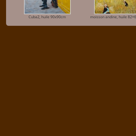
Cuba2, huile 90x90cm
moisson andine, huile 82×