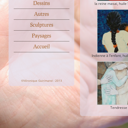
la reine masai, huil
Indienne à l’enfant, h
©Véronique Guirimand - 2013
Tendresse