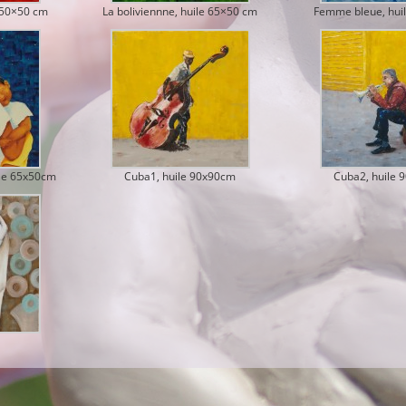
e 50×50 cm
La boliviennne, huile 65×50 cm
Femme bleue, hui
uile 65x50cm
Cuba1, huile 90x90cm
Cuba2, huile 