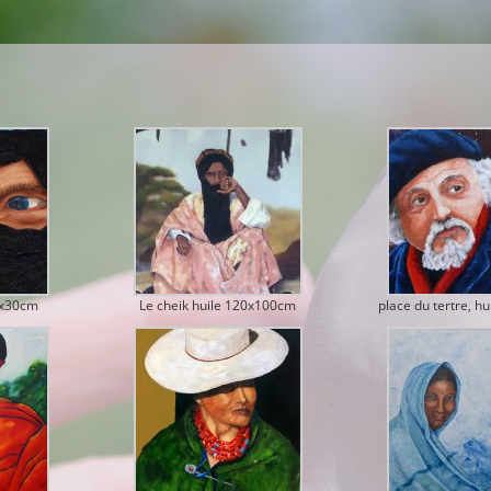
5x30cm
Le cheik huile 120x100cm
place du tertre, h